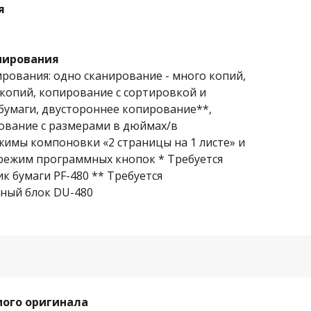
я
пирования
ования: одно сканирование - много копий,
копий, копирование с сортировкой и
бумаги, двустороннее копирование**,
вание с размерами в дюймах/в
жимы компоновки «2 страницы на 1 листе» и
, режим программных кнопок * Требуется
 бумаги PF-480 ** Требуется
ный блок DU-480
мого оригинала