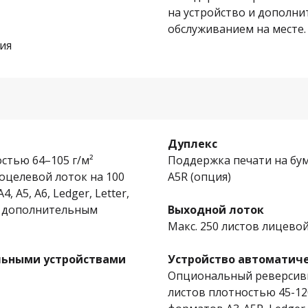
на устройство и дополни
обслуживанием на месте.
ния
Дуплекс
остью 64–105 г/м²
Поддержка печати на бум
огоцелевой лоток на 100
A5R (опция)
 А5, A6, Ledger, Letter,
с дополнительным
Выходной лоток
Макс. 250 листов лицево
ельными устройствами
Устройство автоматич
Опциональный реверсивн
листов плотностью 45-120 