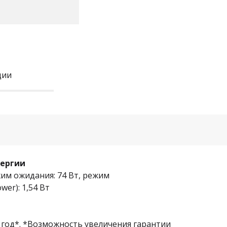
ции
нергии
жим ожидания: 74 Вт, режим
er): 1,54 Вт
1 год*. *Возможность увеличения гарантии