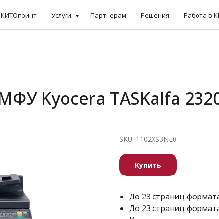
КИТОпринт
Услуги
Партнерам
Решения
Работа в 
МФУ Kyocera TASKalfa 232
SKU:
1102XS3NL0
Купить
До 23 страниц формата
До 23 страниц формата