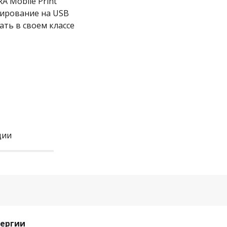
RA Mobile Print
нирование на USB
ать в своем классе
ции
нергии