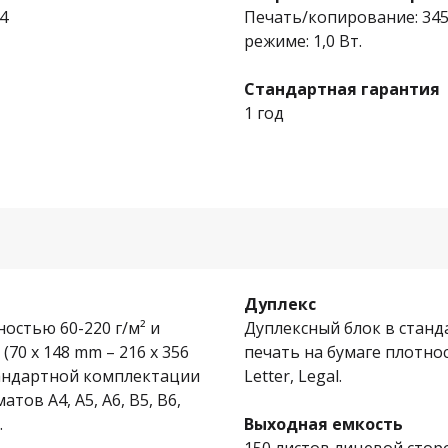
4
Печать/копирование: 345
режиме: 1,0 Вт.
Стандартная гарантия
1 год
Дуплекс
остью 60-220 г/м² и
Дуплексный блок в стан
 (70 x 148 mm – 216 x 356
печать на бумаге плотнос
стандартной комплектации
Letter, Legal.
тов A4, A5, A6, B5, B6,
.
Выходная емкость