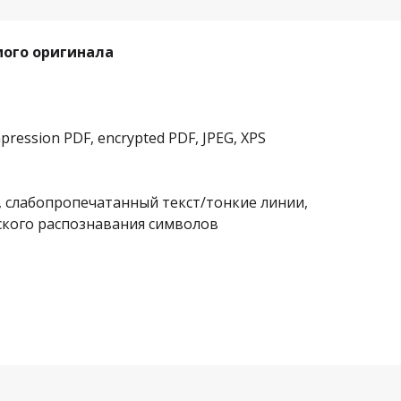
мого оригинала
mpression PDF, encrypted PDF, JPEG, XPS
о, слабопропечатанный текст/тонкие линии,
ского распознавания символов