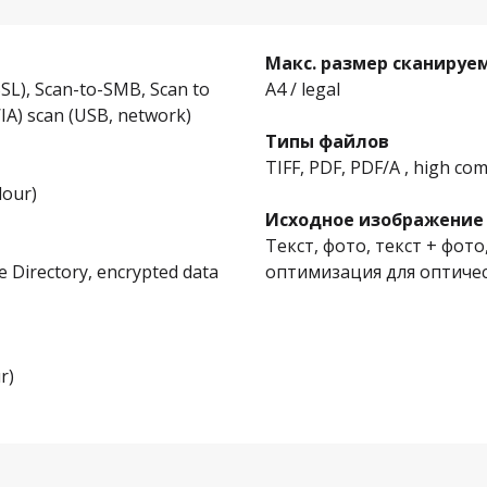
Макс. размер сканируе
SL), Scan-to-SMB, Scan to
A4 / legal
A) scan (USB, network)
Типы файлов
TIFF, PDF, PDF/A , high co
lour)
Исходное изображение
Текст, фото, текст + фот
Directory, encrypted data
оптимизация для оптиче
r)