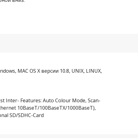
оной вниз.
ы
dows, MAC OS X версии 10.8, UNIX, LINUX,
st Inter- Features: Auto Colour Mode, Scan-
Ethernet 10BaseT/100BaseTX/1000BaseT),
tional SD/SDHC-Card