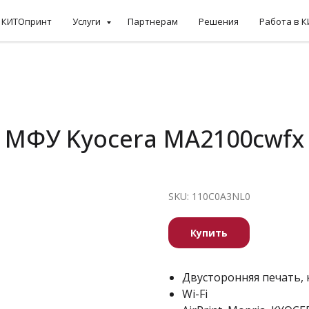
КИТОпринт
Услуги
Партнерам
Решения
Работа в 
МФУ Kyocera MA2100cwfx
SKU:
110C0A3NL0
Купить
Двусторонняя печать, 
Wi-Fi