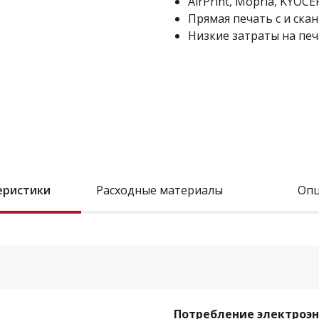
AirPrint, Mopria, KYOCE
Прямая печать с и ска
Низкие затраты на печ
еристики
Расходные материалы
Оп
Потребление электроэ