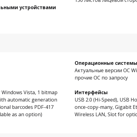
150 листов лицевой стор
ельными устройствами
Операционные систем
Актуальные версии ОС Win
прочие ОС по запросу
or Windows Vista, 1 bitmap
Интерфейсы
with automatic generation
USB 2.0 (Hi-Speed), USB Ho
sional barcodes PDF-417
once-copy-many, Gigabit 
able as an option)
Wireless LAN, Slot for op