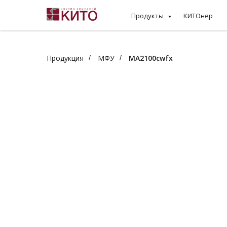
Продукты
КИТОнер
Продукция
МФУ
MA2100cwfx
/
/